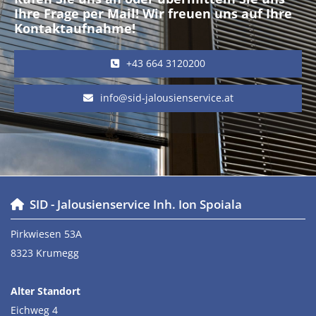
Ihre Frage per Mail! Wir freuen uns auf Ihre
Kontaktaufnahme!
+43 664 3120200
info@sid-jalousienservice.at
SID - Jalousienservice Inh. Ion Spoiala

Pirkwiesen 53A
8323 Krumegg
Alter Standort
Eichweg 4